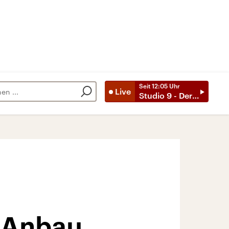
Seit
12:05
Uhr
Live
Studio 9 - Der Tag mit ..
-Anbau