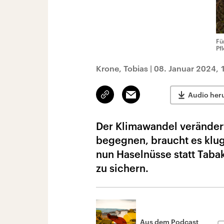
Fü
Pf
Krone, Tobias
|
08. Januar 2024, 
Link
Email
Audio her
kopieren/teilen
Der Klimawandel veränder
begegnen, braucht es klug
nun Haselnüsse statt Tabak
zu sichern.
Aus dem Podcast