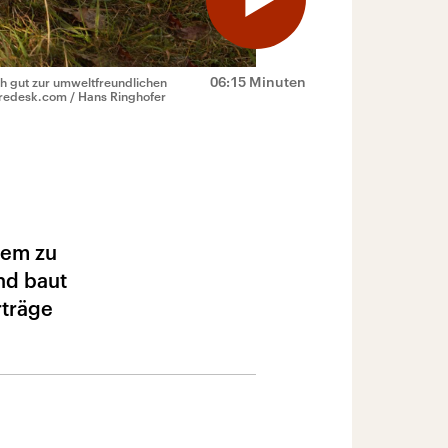
06:15 Minuten
ch gut zur umweltfreundlichen
turedesk.com / Hans Ringhofer
dem zu
nd baut
rträge