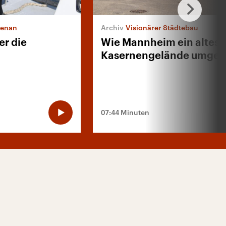
benan
Visionärer Städtebau
er die
Wie Mannheim ein altes
Kasernengelände umgest
07:44 Minuten