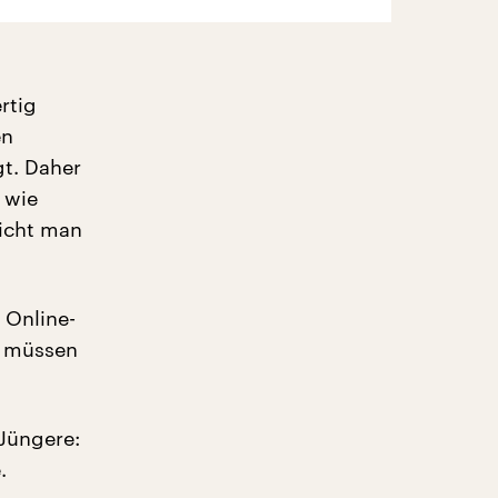
rtig
en
t. Daher
 wie
richt man
 Online-
r müssen
 Jüngere:
.