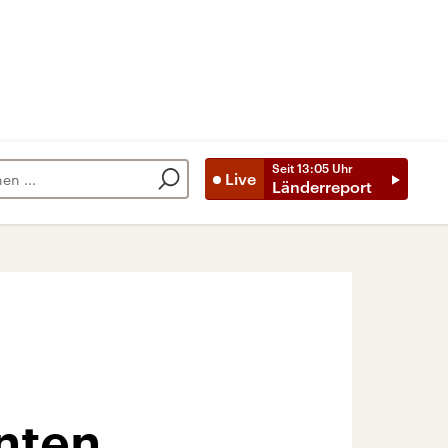
Seit
13:05
Uhr
Live
Länderreport
nten