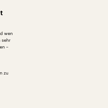
t
nd wen
h sehr
en –
n zu