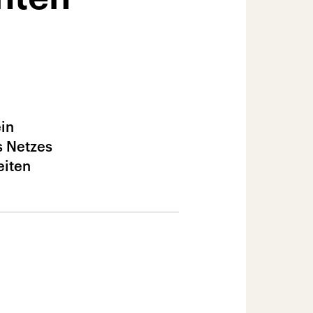
ein
s Netzes
eiten