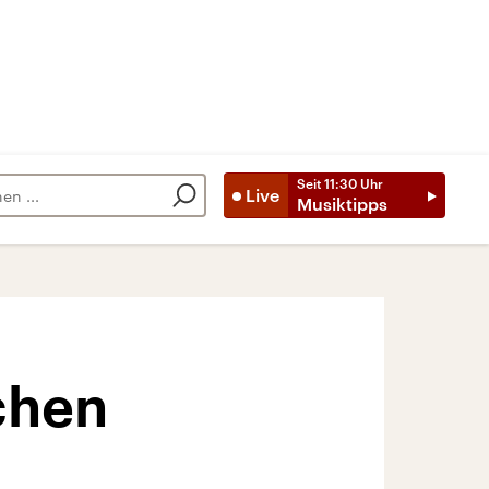
Seit
11:30
Uhr
Live
Musiktipps
schen