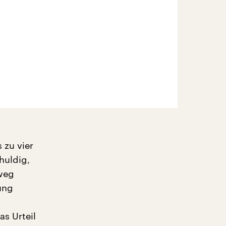
 zu vier
huldig,
nweg
ung
s Urteil