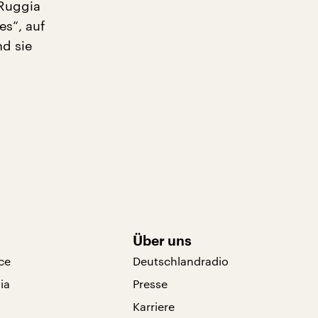
 Ruggia
s“, auf
nd sie
Über uns
ce
Deutschlandradio
ia
Presse
Karriere