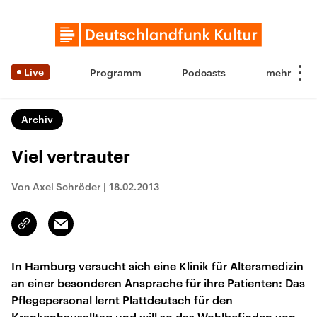
Live
Programm
Podcasts
Archiv
Viel vertrauter
Von Axel Schröder
|
18.02.2013
Email
Link
kopieren/teilen
In Hamburg versucht sich eine Klinik für Altersmedizin
an einer besonderen Ansprache für ihre Patienten: Das
Pflegepersonal lernt Plattdeutsch für den
Krankenhausalltag und will so das Wohlbefinden von