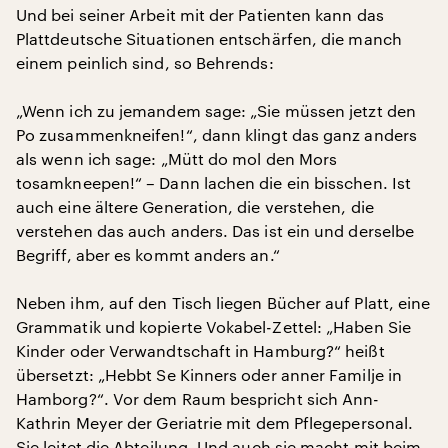
Und bei seiner Arbeit mit der Patienten kann das
Plattdeutsche Situationen entschärfen, die manch
einem peinlich sind, so Behrends:
„Wenn ich zu jemandem sage: „Sie müssen jetzt den
Po zusammenkneifen!“, dann klingt das ganz anders
als wenn ich sage: „Mütt do mol den Mors
tosamkneepen!“ – Dann lachen die ein bisschen. Ist
auch eine ältere Generation, die verstehen, die
verstehen das auch anders. Das ist ein und derselbe
Begriff, aber es kommt anders an.“
Neben ihm, auf den Tisch liegen Bücher auf Platt, eine
Grammatik und kopierte Vokabel-Zettel: „Haben Sie
Kinder oder Verwandtschaft in Hamburg?“ heißt
übersetzt: „Hebbt Se Kinners oder anner Familje in
Hamborg?“. Vor dem Raum bespricht sich Ann-
Kathrin Meyer der Geriatrie mit dem Pflegepersonal.
Sie leitet die Abteilung. Und auch sie macht mit beim