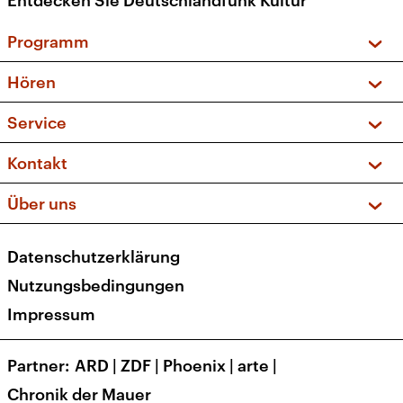
Entdecken Sie Deutschlandfunk Kultur
Programm
Vorschau und Rückschau
Hören
Sendungen und Podcasts
Livestream
Service
Musikliste
Frequenzen (UKW + DAB+)
FAQ
Kontakt
Kakadu – Das Kinderprogramm
Apps
Archiv
Hörerservice
Über uns
Newsletter
Social Media
Deutschlandradio
RSS
Datenschutzerklärung
Presse
Veranstaltungen
Nutzungsbedingungen
Karriere
Impressum
Transparenz
Korrekturen und Richtigstellungen
Partner
ARD
|
ZDF
|
Phoenix
|
arte
|
Barrierefreiheit
Chronik der Mauer