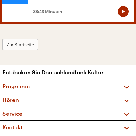
38:46 Minuten
Zur Startseite
Entdecken Sie Deutschlandfunk Kultur
Programm
Vorschau und Rückschau
Hören
Sendungen und Podcasts
Livestream
Service
Musikliste
Frequenzen (UKW + DAB+)
FAQ
Kontakt
Kakadu – Das Kinderprogramm
Apps