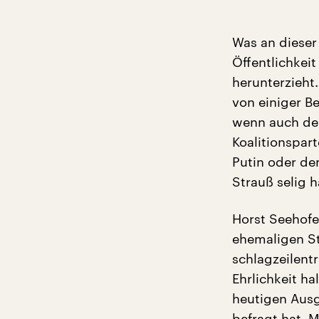
Was an dieser 
Öffentlichkeit
herunterzieht
von einiger B
wenn auch der
Koalitionspar
Putin oder den
Strauß selig h
Horst Seehofe
ehemaligen St
schlagzeilent
Ehrlichkeit ha
heutigen Aus
befragt hat. 