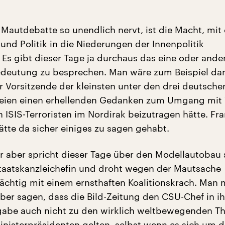
Mautdebatte so unendlich nervt, ist die Macht, mit 
 und Politik in die Niederungen der Innenpolitik
. Es gibt dieser Tage ja durchaus das eine oder and
edeutung zu besprechen. Man wäre zum Beispiel da
 Vorsitzende der kleinsten unter den drei deutsche
teien einen erhellenden Gedanken zum Umgang mit
 ISIS-Terroristen im Nordirak beizutragen hätte. Fra
ätte da sicher einiges zu sagen gehabt.
r aber spricht dieser Tage über den Modellautobau 
aatskanzleichefin und droht wegen der Mautsache
rächtig mit einem ernsthaften Koalitionskrach. Man 
lber sagen, dass die Bild-Zeitung den CSU-Chef in ih
gabe auch nicht zu den wirklich weltbewegenden 
Ministerpräsidenten gelten, selbst wenn es sich um d