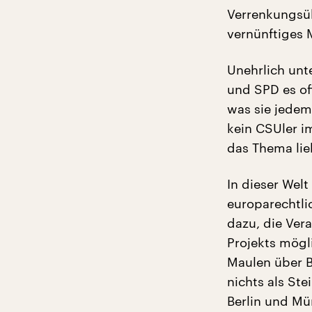
Verrenkungsüb
vernünftiges 
Unehrlich unt
und SPD es of
was sie jedem
kein CSUler i
das Thema lie
In dieser Welt
europarechtli
dazu, die Ver
Projekts mögl
Maulen über B
nichts als St
Berlin und M