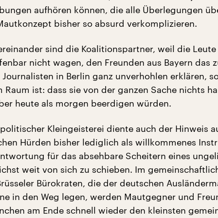
ungen aufhören können, die alle Überlegungen übe
Mautkonzept bisher so absurd verkomplizieren.
ereinander sind die Koalitionspartner, weil die Leut
fenbar nicht wagen, den Freunden aus Bayern das z
 Journalisten in Berlin ganz unverhohlen erklären, s
m Raum ist: dass sie von der ganzen Sache nichts ha
ber heute als morgen beerdigen würden.
 politischer Kleingeisterei diente auch der Hinweis a
chen Hürden bisher lediglich als willkommenes Ins
antwortung für das absehbare Scheitern eines ungel
ichst weit von sich zu schieben. Im gemeinschaftlic
rüsseler Bürokraten, die der deutschen Ausländerm
eine in den Weg legen, werden Mautgegner und Freu
ünchen am Ende schnell wieder den kleinsten geme