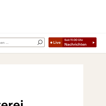
Seit
11:00
Uhr
Live
Nachrichten
terei