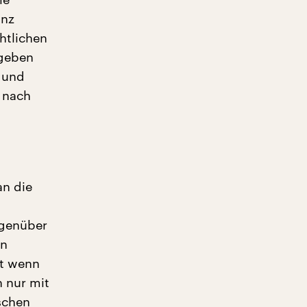
anz
htlichen
 geben
d und
n nach
an die
egenüber
en
st wenn
h nur mit
schen