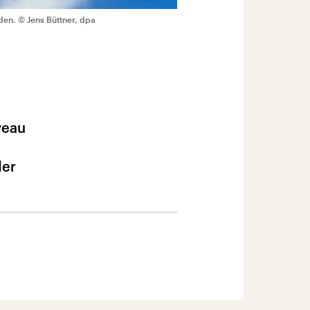
den.
© Jens Büttner, dpa
veau
der