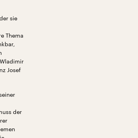
der sie
ere Thema
nkbar,
n
 Wladimir
nz Josef
seiner
muss der
rer
Themen
ie