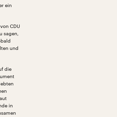
r ein
e von CDU
u sagen,
obald
lten und
uf die
trument
iebten
hen
aut
nde in
insamen