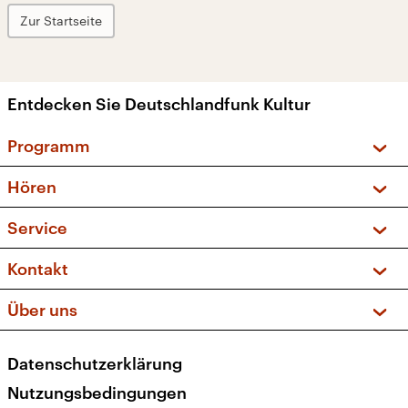
Zur Startseite
Entdecken Sie Deutschlandfunk Kultur
Programm
Vorschau und Rückschau
Hören
Sendungen und Podcasts
Livestream
Service
Musikliste
Frequenzen (UKW + DAB+)
FAQ
Kontakt
Kakadu – Das Kinderprogramm
Apps
Archiv
Hörerservice
Über uns
Newsletter
Social Media
Deutschlandradio
RSS
Datenschutzerklärung
Presse
Veranstaltungen
Nutzungsbedingungen
Karriere