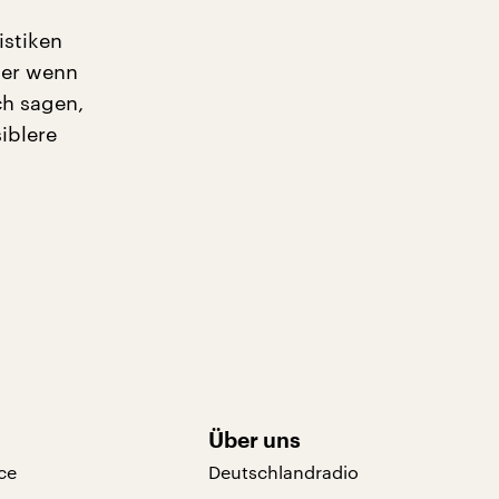
istiken
ber wenn
ch sagen,
iblere
Über uns
ce
Deutschlandradio