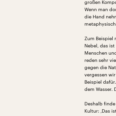
großen Kompo
Wenn man dort
die Hand nehm
metaphysische
Zum Beispiel 
Nebel, das is
Menschen und 
reden sehr vi
gegen die Nat
vergessen wir 
Beispiel dafü
dem Wasser. Da
Deshalb finde
Kultur: ‚Das i