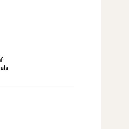
f
 als