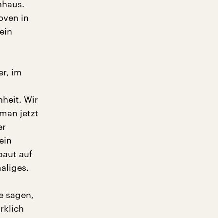
nhaus.
oven in
ein
er, im
heit. Wir
 man jetzt
er
ein
baut auf
aliges.
e sagen,
rklich