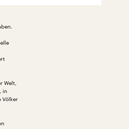
aben.
elle
rt
r Welt,
 in
 Völker
on