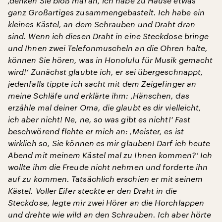
‚denken Sie bloß mal an, ich habe zu Hause etwas
ganz Großartiges zusammengebastelt. Ich habe ein
kleines Kästel, an dem Schrauben und Draht dran
sind. Wenn ich diesen Draht in eine Steckdose bringe
und Ihnen zwei Telefonmuscheln an die Ohren halte,
können Sie hören, was in Honolulu für Musik gemacht
wird!‘ Zunächst glaubte ich, er sei übergeschnappt,
jedenfalls tippte ich sacht mit dem Zeigefinger an
meine Schläfe und erklärte ihm: ‚Hänschen, das
erzähle mal deiner Oma, die glaubt es dir vielleicht,
ich aber nicht! Ne, ne, so was gibt es nicht!‘ Fast
beschwörend flehte er mich an: ‚Meister, es ist
wirklich so, Sie können es mir glauben! Darf ich heute
Abend mit meinem Kästel mal zu Ihnen kommen?‘ Ich
wollte ihm die Freude nicht nehmen und forderte ihn
auf zu kommen. Tatsächlich erschien er mit seinem
Kästel. Voller Eifer steckte er den Draht in die
Steckdose, legte mir zwei Hörer an die Horchlappen
und drehte wie wild an den Schrauben. Ich aber hörte