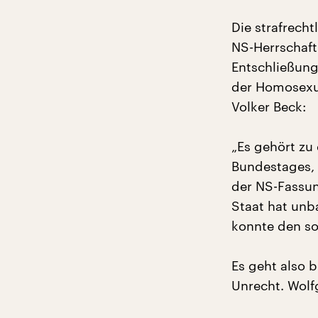
Die strafrech
NS-Herrschaft
Entschließung
der Homosexua
Volker Beck:
„Es gehört zu
Bundestages, 
der NS-Fassun
Staat hat unba
konnte den so
Es geht also 
Unrecht. Wolf