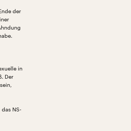
Ende der
iner
 Ahndung
habe.
xuelle in
ß. Der
sein,
n das NS-