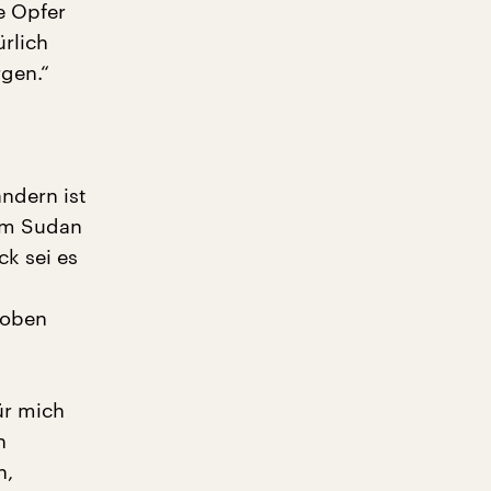
e Opfer
ürlich
gen.“
ndern ist
dem Sudan
ck sei es
hoben
ür mich
n
n,