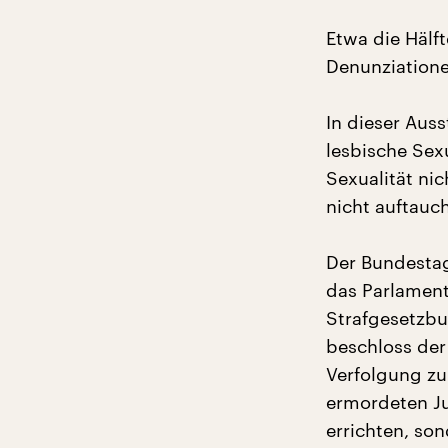
Etwa die Hälft
Denunziatione
In dieser Aus
lesbische Sex
Sexualität ni
nicht auftauch
Der Bundestag 
das Parlament
Strafgesetzbu
beschloss der
Verfolgung zu
ermordeten Ju
errichten, so