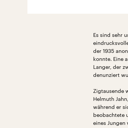
Es sind sehr u
eindrucksvolle
der 1935 anon
konnte. Eine 
Langer, der z
denunziert wu
Zigtausende wu
Helmuth Jahn,
während er si
beobachtete u
eines Jungen 