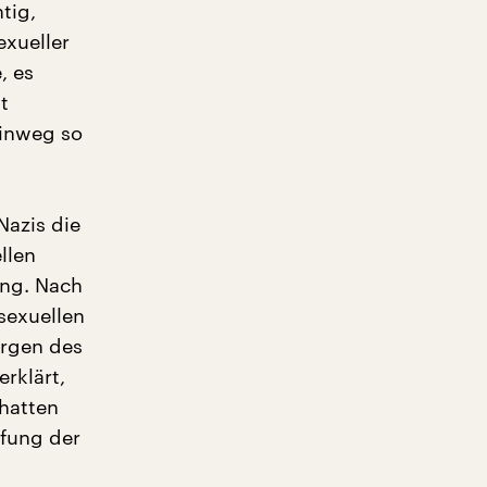
tig,
xueller
, es
t
hinweg so
Nazis die
llen
ung. Nach
sexuellen
ergen des
rklärt,
hatten
fung der