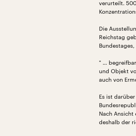
verurteilt. 5
Konzentration
Die Ausstellu
Reichstag geb
Bundestages, W
" … begreifba
und Objekt vo
auch von Ermo
Es ist darüber
Bundesrepubli
Nach Ansicht 
deshalb der ri