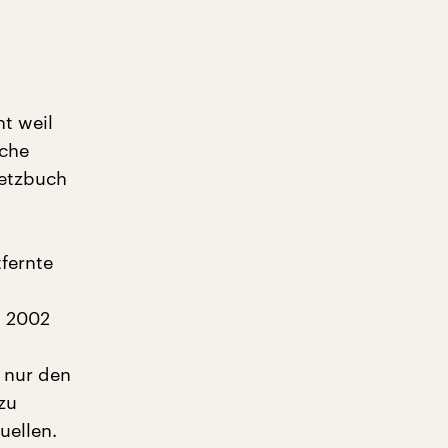
ht weil
iche
setzbuch
tfernte
. 2002
t nur den
zu
uellen.