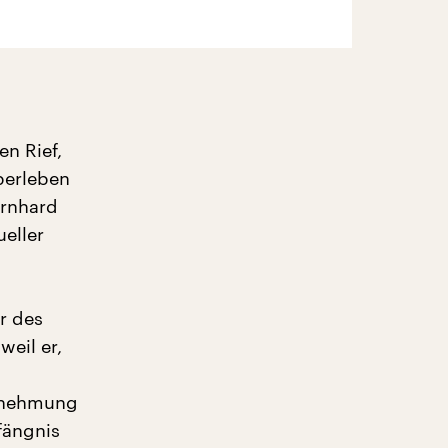
en Rief,
berleben
ernhard
eller
r des
eil er,
ernehmung
fängnis