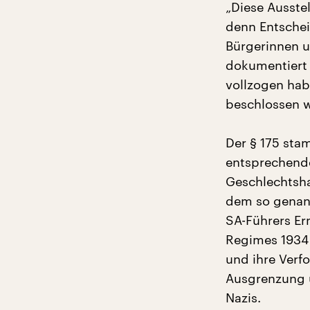
„Diese Ausstel
denn Entsche
Bürgerinnen u
dokumentiert 
vollzogen hab
beschlossen wu
Der § 175 sta
entsprechende
Geschlechtsha
dem so genan
SA-Führers Er
Regimes 1934 
und ihre Verf
Ausgrenzung u
Nazis.