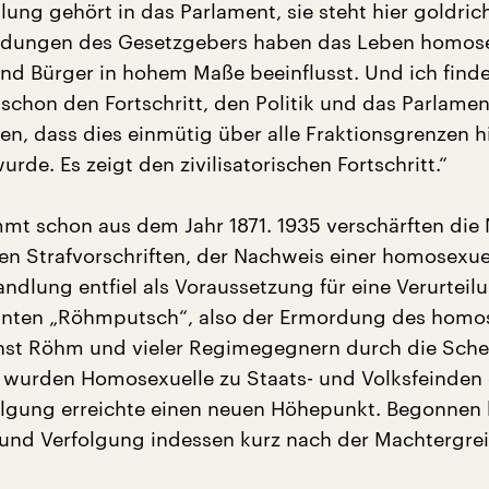
lung gehört in das Parlament, sie steht hier goldrich
idungen des Gesetzgebers haben das Leben homose
nd Bürger in hohem Maße beeinflusst. Und ich finde
schon den Fortschritt, den Politik und das Parlamen
en, dass dies einmütig über alle Fraktionsgrenzen 
rde. Es zeigt den zivilisatorischen Fortschritt.“
mmt schon aus dem Jahr 1871. 1935 verschärften die 
n Strafvorschriften, der Nachweis einer homosexue
ndlung entfiel als Voraussetzung für eine Verurteil
nten „Röhmputsch“, also der Ermordung des homo
nst Röhm und vieler Regimegegnern durch die Sch
wurden Homosexuelle zu Staats- und Volksfeinden e
olgung erreichte einen neuen Höhepunkt. Begonnen 
nd Verfolgung indessen kurz nach der Machtergrei