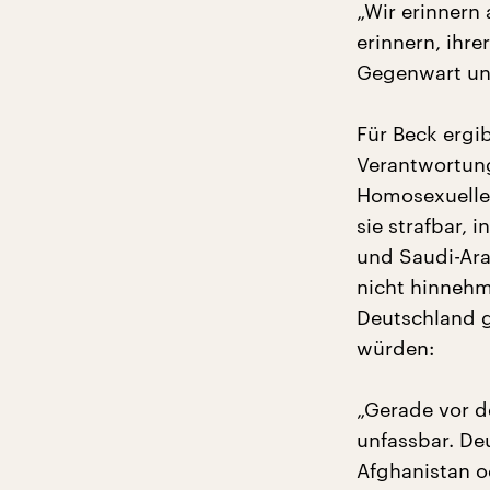
„Wir erinnern
erinnern, ihr
Gegenwart und
Für Beck ergi
Verantwortung
Homosexuellen
sie strafbar,
und Saudi-Ara
nicht hinnehm
Deutschland g
würden:
„Gerade vor d
unfassbar. De
Afghanistan o