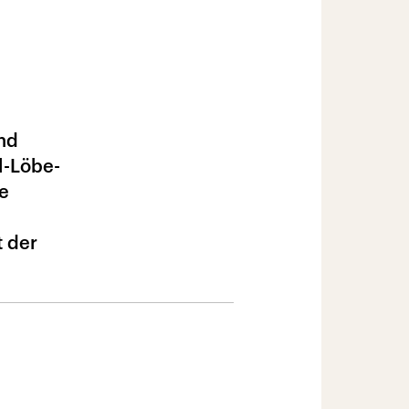
nd
l-Löbe-
e
t der