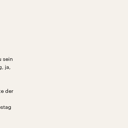
 sein
, ja,
te der
estag