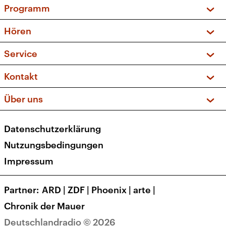
Programm
Vorschau und Rückschau
Hören
Sendungen und Podcasts
Livestream
Service
Musikliste
Frequenzen (UKW + DAB+)
FAQ
Kontakt
Kakadu – Das Kinderprogramm
Apps
Archiv
Hörerservice
Über uns
Newsletter
Social Media
Deutschlandradio
RSS
Datenschutzerklärung
Presse
Veranstaltungen
Nutzungsbedingungen
Karriere
Impressum
Transparenz
Korrekturen und Richtigstellungen
Partner
ARD
|
ZDF
|
Phoenix
|
arte
|
Barrierefreiheit
Chronik der Mauer
Deutschlandradio © 2026