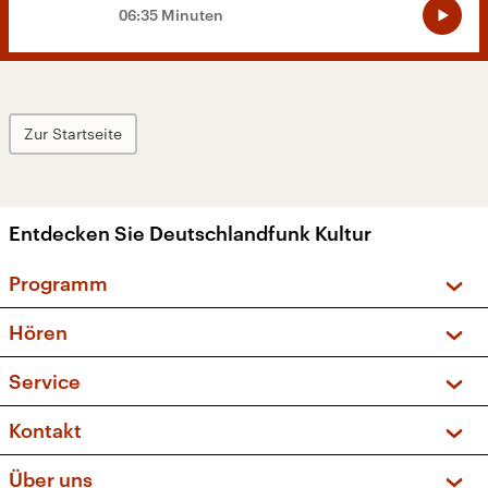
06:35 Minuten
Zur Startseite
Entdecken Sie Deutschlandfunk Kultur
Programm
Vorschau und Rückschau
Hören
Sendungen und Podcasts
Livestream
Service
Musikliste
Frequenzen (UKW + DAB+)
FAQ
Kontakt
Kakadu – Das Kinderprogramm
Apps
Archiv
Hörerservice
Über uns