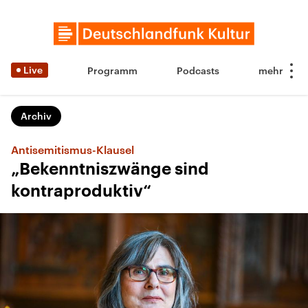
Live
Programm
Podcasts
Archiv
Antisemitismus-Klausel
„Bekenntniszwänge sind
kontraproduktiv“