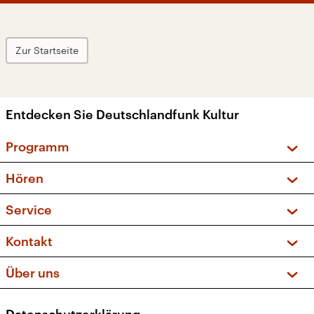
Zur Startseite
Entdecken Sie Deutschlandfunk Kultur
Programm
Vorschau und Rückschau
Hören
Sendungen und Podcasts
Livestream
Service
Musikliste
Frequenzen (UKW + DAB+)
FAQ
Kontakt
Kakadu – Das Kinderprogramm
Apps
Archiv
Hörerservice
Über uns
Newsletter
Social Media
Deutschlandradio
RSS