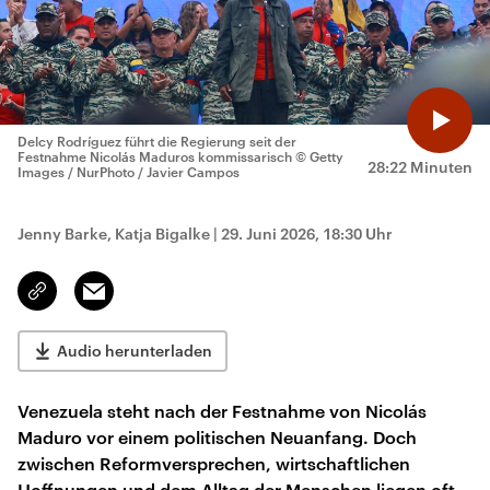
Delcy Rodríguez führt die Regierung seit der
Festnahme Nicolás Maduros kommissarisch
© Getty
28:22 Minuten
Images / NurPhoto / Javier Campos
Jenny Barke, Katja Bigalke
|
29. Juni 2026, 18:30 Uhr
Email
Link
kopieren/teilen
Audio herunterladen
Venezuela steht nach der Festnahme von Nicolás
Maduro vor einem politischen Neuanfang. Doch
zwischen Reformversprechen, wirtschaftlichen
Hoffnungen und dem Alltag der Menschen liegen oft