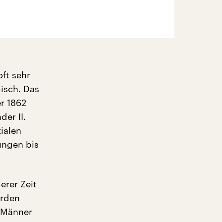
oft sehr
isch. Das
r 1862
der II.
ialen
ungen bis
erer Zeit
erden
n Männer