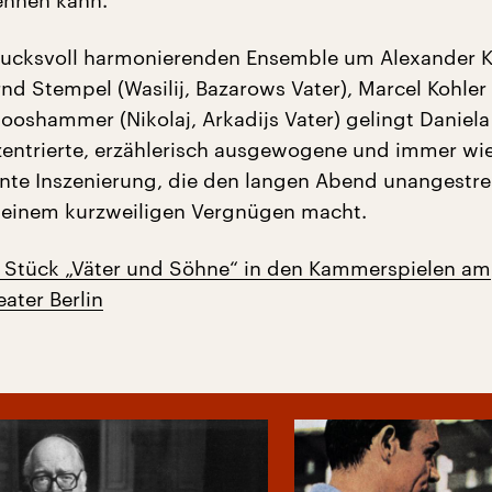
ennen kann.
rucksvoll harmonierenden Ensemble um Alexander 
nd Stempel (Wasilij, Bazarows Vater), Marcel Kohler 
oshammer (Nikolaj, Arkadijs Vater) gelingt Daniela
zentrierte, erzählerisch ausgewogene und immer wi
te Inszenierung, die den langen Abend unangestr
u einem kurzweiligen Vergnügen macht.
 Stück „Väter und Söhne“ in den Kammerspielen am
ater Berlin