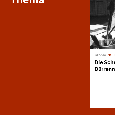
Thema
25. 
Die Schw
Dürren