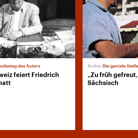
Todestag des Autors
Die geniale Stell
eiz feiert Friedrich
„Zu früh gefreut
matt
Sächsisch