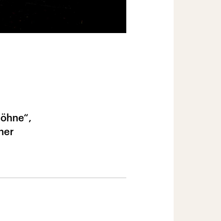
Söhne“,
ner