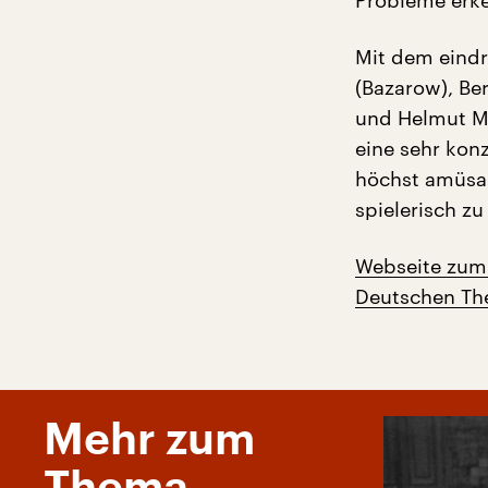
Probleme erk
Mit dem eind
(Bazarow), Ber
und Helmut Mo
eine sehr kon
höchst amüsan
spielerisch z
Webseite zum
Deutschen The
Mehr zum