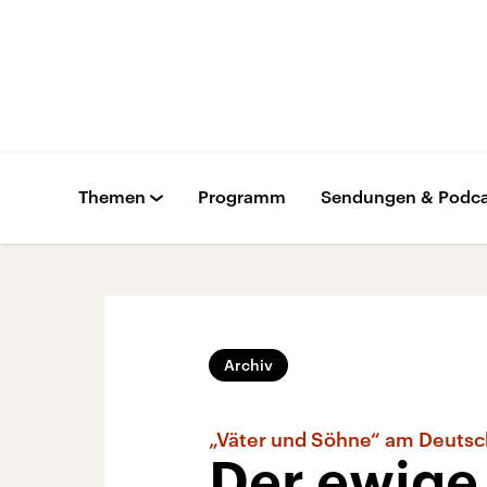
Themen
Programm
Sendungen & Podca
Archiv
„Väter und Söhne“ am Deutsc
Der ewige