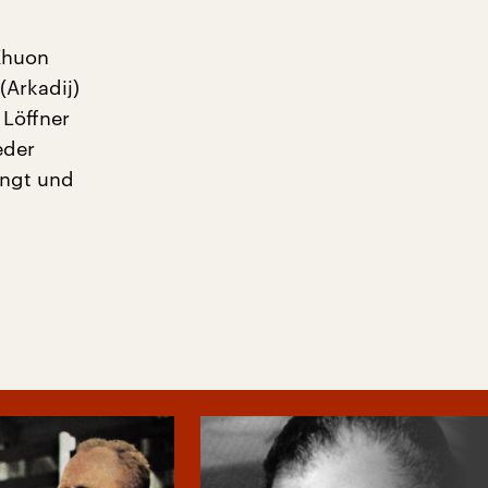
Khuon
(Arkadij)
 Löffner
eder
engt und