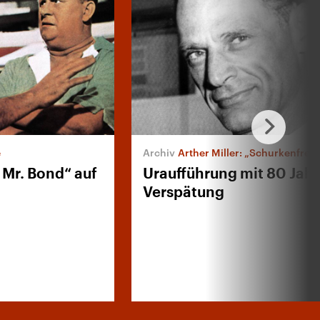
e
Arther Miller: „Schurkenfrei“
, Mr. Bond“ auf
Uraufführung mit 80 Jah
Verspätung