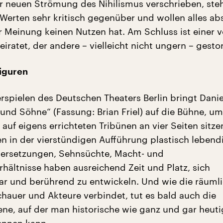
r neuen Strömung des Nihilismus verschrieben, ste
 Werten sehr kritisch gegenüber und wollen alles ab
r Meinung keinen Nutzen hat. Am Schluss ist einer 
eiratet, der andere – vielleicht nicht ungern – gesto
iguren
spielen des Deutschen Theaters Berlin bringt Danie
 und Söhne“ (Fassung: Brian Friel) auf die Bühne, u
auf eigens errichteten Tribünen an vier Seiten sitze
n in der vierstündigen Aufführung plastisch lebend
dersetzungen, Sehnsüchte, Macht- und
ältnisse haben ausreichend Zeit und Platz, sich
ar und berührend zu entwickeln. Und wie die räuml
chauer und Akteure verbindet, tut es bald auch die
bene, auf der man historische wie ganz und gar heut