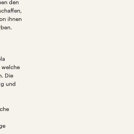
hen den
schaffen,
von ihnen
rben.
la
m welche
n. Die
ig und
iche
ige