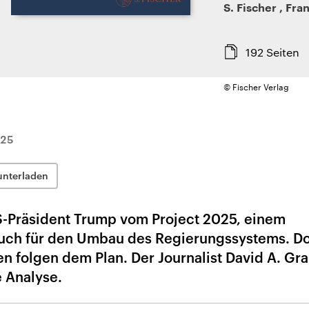
S. Fischer
,
Fran
192
Seiten
© Fischer Verlag
025
unterladen
 US-Präsident Trump vom Project 2025, einem
ch für den Umbau des Regierungssystems. D
en folgen dem Plan. Der Journalist David A. G
e Analyse.