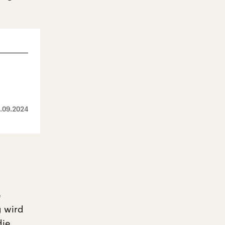
.09.2024
e
g wird
die