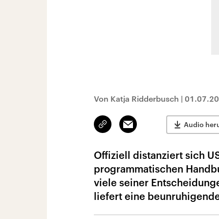
Von Katja Ridderbusch
|
01.07.2
Link
Email
Audio her
kopieren/teilen
Offiziell distanziert sich
programmatischen Handbu
viele seiner Entscheidung
liefert eine beunruhigend