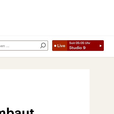
Seit
05:05
Uhr
Live
Studio 9
mbaut