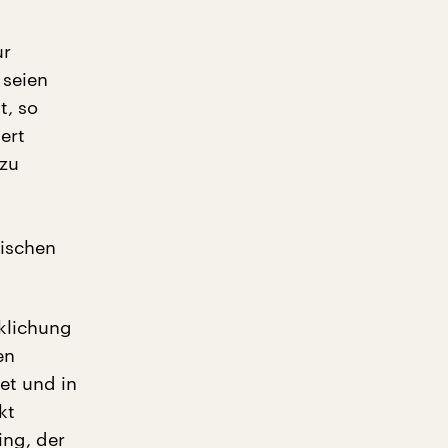
ur
 seien
t, so
ert
 zu
wischen
klichung
en
et und in
kt
ing, der