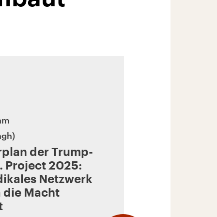
ham
ngh
rplan der Trump-
 Project 2025:
dikales Netzwerk
 die Macht
t