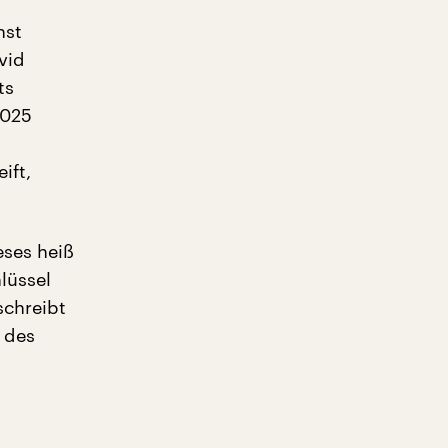
nst
vid
ts
2025
ift,
eses heiß
lüssel
schreibt
 des