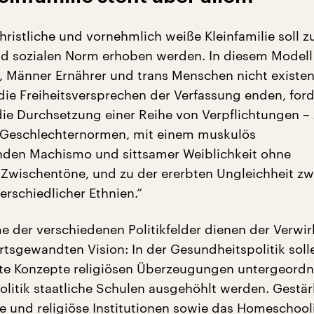
christliche und vornehmlich weiße Kleinfamilie soll z
nd sozialen Norm erhoben werden. In diesem Modell
, Männer Ernährer und trans Menschen nicht existen
ie Freiheitsversprechen der Verfassung enden, ford
die Durchsetzung einer Reihe von Verpflichtungen –
n Geschlechternormen, mit einem muskulös
en Machismo und sittsamer Weiblichkeit ohne
Zwischentöne, und zu der ererbten Ungleichheit z
rschiedlicher Ethnien.“
 der verschiedenen Politikfelder dienen der Verwir
rtsgewandten Vision: In der Gesundheitspolitik soll
te Konzepte religiösen Überzeugungen untergeordn
olitik staatliche Schulen ausgehöhlt werden. Gestär
e und religiöse Institutionen sowie das Homeschool