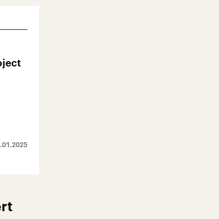
oject
.01.2025
rt