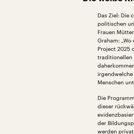
Das Ziel: Die 
politischen u
Frauen Mütter
Graham: „Wo d
Project 2025 
traditionelle
daherkommend
irgendwelche 
Menschen unte
Die Programme
dieser rückwä
evidenzbasier
der Bildungsp
werden privat