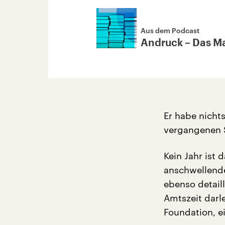
Aus dem Podcast
Andruck – Das Mag
Er habe nicht
vergangenen S
Kein Jahr ist
anschwellende
ebenso detail
Amtszeit darl
Foundation, e