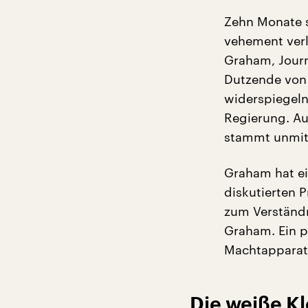
Zehn Monate s
vehement verl
Graham, Journ
Dutzende von 
widerspiegeln
Regierung. Au
stammt unmitt
Graham hat ei
diskutierten 
zum Verständn
Graham. Ein p
Machtapparat
Die weiße Kl