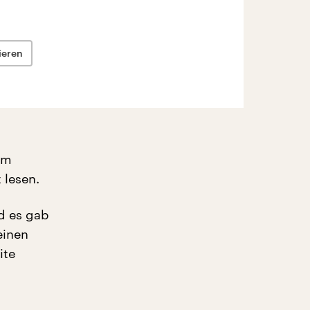
ieren
im
 lesen.
d es gab
einen
ite