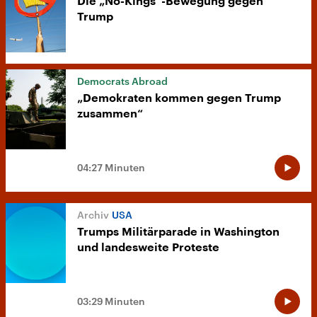
Die „No-Kings“-Bewegung gegen
Trump
Democrats Abroad
„Demokraten kommen gegen Trump
zusammen“
04:27 Minuten
USA
Trumps Militärparade in Washington
und landesweite Proteste
03:29 Minuten