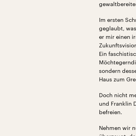
gewaltbereite
Im ersten Sch
geglaubt, was
er mir einen i
Zukunftsvisio
Ein faschisti
Möchtegerndik
sondern desse
Haus zum Grei
Doch nicht me
und Franklin 
befreien.
Nehmen wir nu