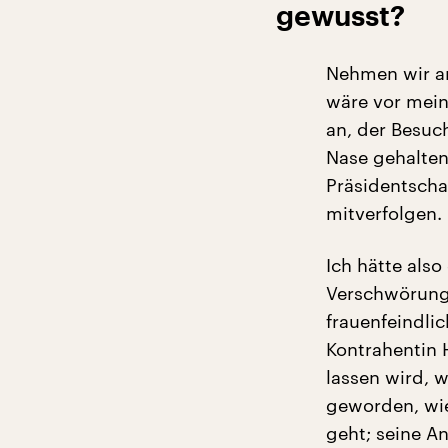
gewusst?
Nehmen wir an
wäre vor mein
an, der Besuc
Nase gehalten
Präsidentscha
mitverfolgen.
Ich hätte al
Verschwörungs
frauenfeindli
Kontrahentin H
lassen wird, 
geworden, wie
geht; seine A