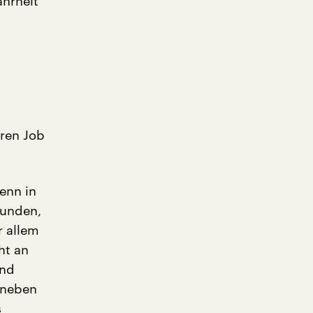
ahrheit
ren Job
enn in
funden,
r allem
ht an
and
 neben
s