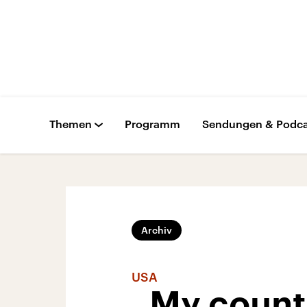
Themen
Programm
Sendungen & Podca
Archiv
USA
„My countr