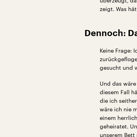
überzeugt, das
zeigt. Was hä
Dennoch: Da
Keine Frage: 
zurückgefloge
gesucht und w
Und das wäre 
diesem Fall h
die ich seithe
wäre ich nie 
einem herrlic
geheiratet. U
unserem Bett 