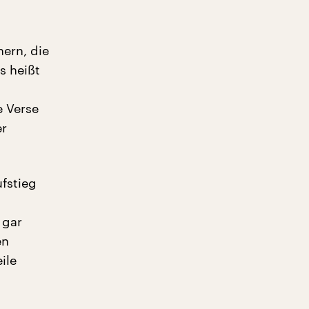
hern, die
s heißt
e Verse
er
fstieg
 gar
en
ile