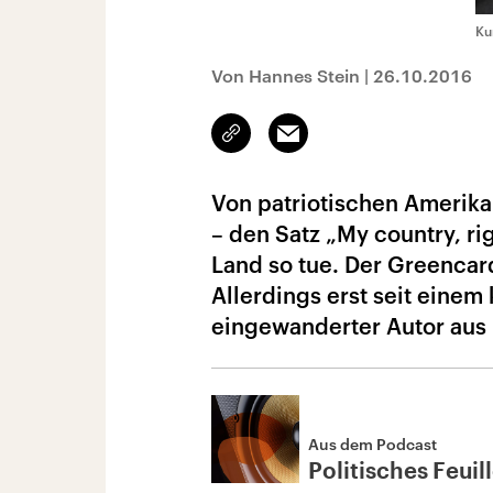
Ku
Von Hannes Stein
|
26.10.2016
Link
Email
kopieren/teilen
Von patriotischen Amerik
– den Satz „My country, ri
Land so tue. Der Greencar
Allerdings erst seit einem 
eingewanderter Autor aus
Aus dem Podcast
Politisches Feuil