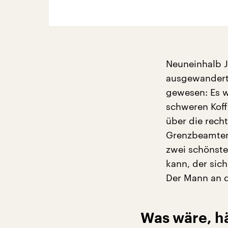
Neuneinhalb Ja
ausgewandert 
gewesen: Es w
schweren Koff
über die rech
Grenzbeamten 
zwei schönst
kann, der sic
Der Mann an 
Was wäre, h