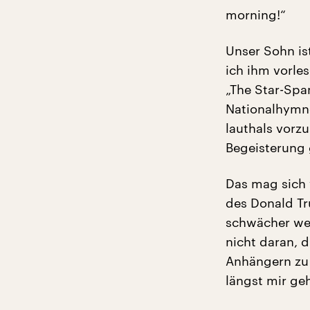
morning!“
Unser Sohn ist
ich ihm vorle
„The Star-Spa
Nationalhymne
lauthals vorzu
Begeisterung 
Das mag sich 
des Donald Tr
schwächer wer
nicht daran, 
Anhängern zu 
längst mir geh