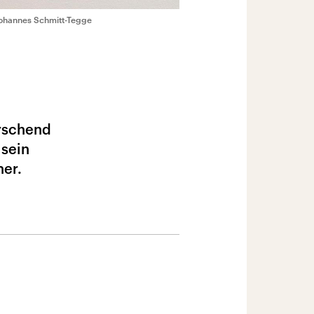
 Johannes Schmitt-Tegge
rschend
 sein
ner.