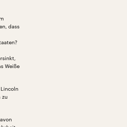
em
en, dass
taaten?
rsinkt,
as Weiße
 Lincoln
s zu
davon