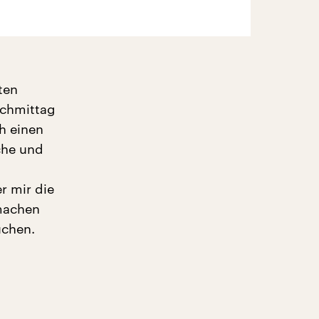
ten
achmittag
h einen
che und
r mir die
machen
uchen.