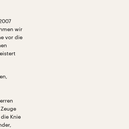
 2007
ehmen wir
e vor die
hen
eistert
en,
perren
e Zeuge
 die Knie
nder,