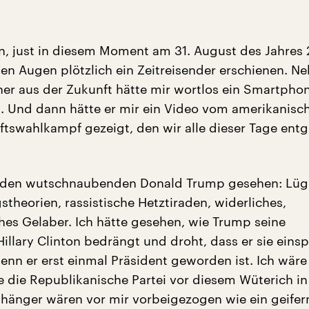
, just in diesem Moment am 31. August des Jahres
en Augen plötzlich ein Zeitreisender erschienen. N
her aus der Zukunft hätte mir wortlos ein Smartphon
. Und dann hätte er mir ein Video vom amerikanisc
ftswahlkampf gezeigt, den wir alle dieser Tage entg
so den wutschnaubenden Donald Trump gesehen: Lüg
theorien, rassistische Hetztiraden, widerliches,
ches Gelaber. Ich hätte gesehen, wie Trump seine
illary Clinton bedrängt und droht, dass er sie eins
wenn er erst einmal Präsident geworden ist. Ich wär
 die Republikanische Partei vor diesem Wüterich in
nhänger wären vor mir vorbeigezogen wie ein geifer