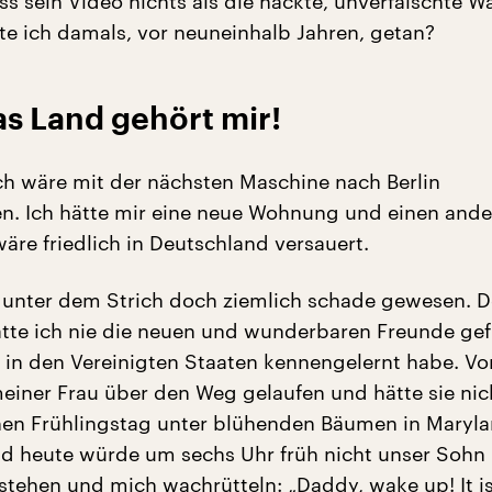
s sein Video nichts als die nackte, unverfälschte W
tte ich damals, vor neuneinhalb Jahren, getan?
s Land gehört mir!
Ich wäre mit der nächsten Maschine nach Berlin
n. Ich hätte mir eine neue Wohnung und einen ande
äre friedlich in Deutschland versauert.
unter dem Strich doch ziemlich schade gewesen. D
ätte ich nie die neuen und wunderbaren Freunde ge
r in den Vereinigten Staaten kennengelernt habe. Vo
meiner Frau über den Weg gelaufen und hätte sie nic
hen Frühlingstag unter blühenden Bäumen in Maryl
nd heute würde um sechs Uhr früh nicht unser Sohn
stehen und mich wachrütteln: „Daddy, wake up! It i