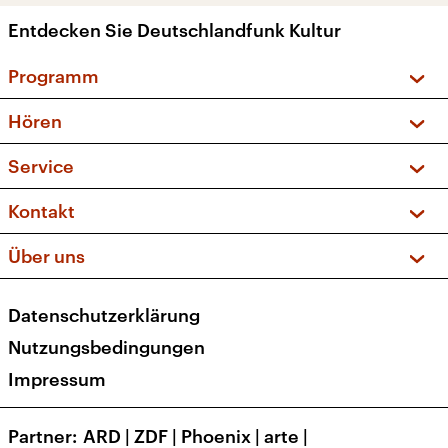
Entdecken Sie Deutschlandfunk Kultur
Programm
Vorschau und Rückschau
Hören
Sendungen und Podcasts
Livestream
Service
Musikliste
Frequenzen (UKW + DAB+)
FAQ
Kontakt
Kakadu – Das Kinderprogramm
Apps
Archiv
Hörerservice
Über uns
Newsletter
Social Media
Deutschlandradio
RSS
Datenschutzerklärung
Presse
Veranstaltungen
Nutzungsbedingungen
Karriere
Impressum
Transparenz
Korrekturen und Richtigstellungen
Partner
ARD
|
ZDF
|
Phoenix
|
arte
|