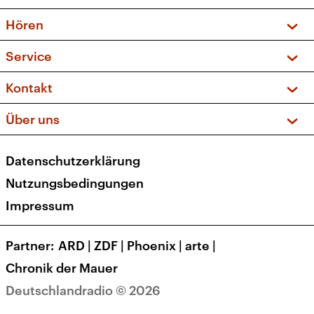
Vorschau und Rückschau
Hören
Sendungen und Podcasts
Livestream
Service
Musikliste
Frequenzen (UKW + DAB+)
FAQ
Kontakt
Kakadu – Das Kinderprogramm
Apps
Archiv
Hörerservice
Über uns
Newsletter
Social Media
Deutschlandradio
RSS
Datenschutzerklärung
Presse
Veranstaltungen
Nutzungsbedingungen
Karriere
Impressum
Transparenz
Korrekturen und Richtigstellungen
Partner
ARD
|
ZDF
|
Phoenix
|
arte
|
Barrierefreiheit
Chronik der Mauer
Deutschlandradio © 2026