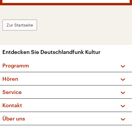
Zur Startseite
Entdecken Sie Deutschlandfunk Kultur
Programm
Vorschau und Rückschau
Hören
Sendungen und Podcasts
Livestream
Service
Musikliste
Frequenzen (UKW + DAB+)
FAQ
Kontakt
Kakadu – Das Kinderprogramm
Apps
Archiv
Hörerservice
Über uns
Newsletter
Social Media
Deutschlandradio
RSS