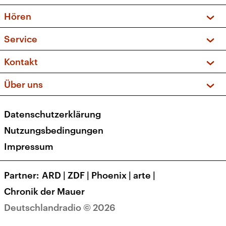
Vorschau und Rückschau
Hören
Sendungen und Podcasts
Livestream
Service
Musikliste
Frequenzen (UKW + DAB+)
FAQ
Kontakt
Kakadu – Das Kinderprogramm
Apps
Archiv
Hörerservice
Über uns
Newsletter
Social Media
Deutschlandradio
RSS
Datenschutzerklärung
Presse
Veranstaltungen
Nutzungsbedingungen
Karriere
Impressum
Transparenz
Korrekturen und Richtigstellungen
Partner
ARD
|
ZDF
|
Phoenix
|
arte
|
Barrierefreiheit
Chronik der Mauer
Deutschlandradio © 2026