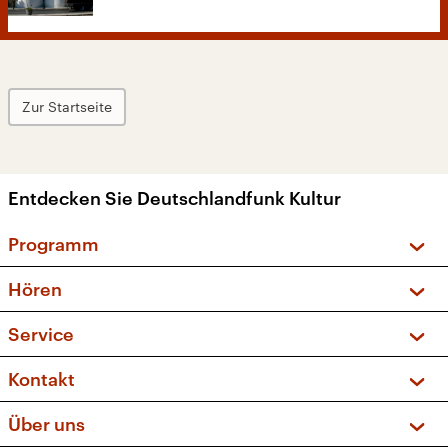
Zur Startseite
Entdecken Sie Deutschlandfunk Kultur
Programm
Vorschau und Rückschau
Hören
Sendungen und Podcasts
Livestream
Service
Musikliste
Frequenzen (UKW + DAB+)
FAQ
Kontakt
Kakadu – Das Kinderprogramm
Apps
Archiv
Hörerservice
Über uns
Newsletter