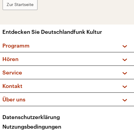
Zur Startseite
Entdecken Sie Deutschlandfunk Kultur
Programm
Vorschau und Rückschau
Hören
Sendungen und Podcasts
Livestream
Service
Musikliste
Frequenzen (UKW + DAB+)
FAQ
Kontakt
Kakadu – Das Kinderprogramm
Apps
Archiv
Hörerservice
Über uns
Newsletter
Social Media
Deutschlandradio
RSS
Datenschutzerklärung
Presse
Veranstaltungen
Nutzungsbedingungen
Karriere