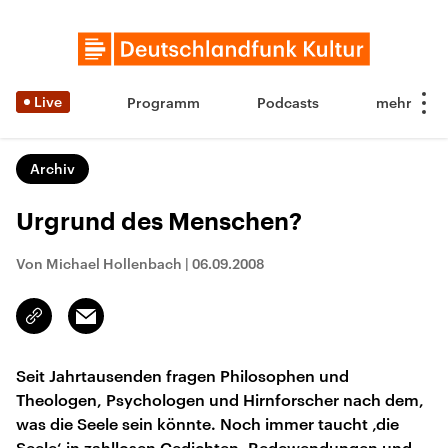
Live
Programm
Podcasts
Archiv
Urgrund des Menschen?
Von Michael Hollenbach
|
06.09.2008
Email
Link
kopieren/teilen
Seit Jahrtausenden fragen Philosophen und
Theologen, Psychologen und Hirnforscher nach dem,
was die Seele sein könnte. Noch immer taucht ‚die
Seele‘ in zahllosen Gedichten, Redewendungen und