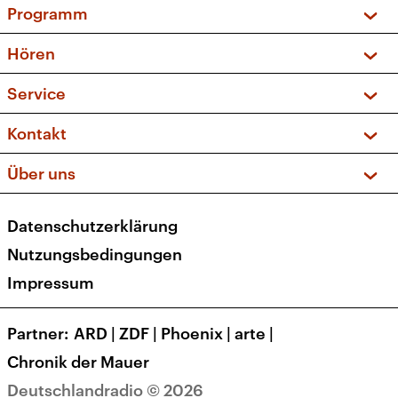
Programm
Vorschau und Rückschau
Hören
Sendungen und Podcasts
Livestream
Service
Musikliste
Frequenzen (UKW + DAB+)
FAQ
Kontakt
Kakadu – Das Kinderprogramm
Apps
Archiv
Hörerservice
Über uns
Newsletter
Social Media
Deutschlandradio
RSS
Datenschutzerklärung
Presse
Veranstaltungen
Nutzungsbedingungen
Karriere
Impressum
Transparenz
Korrekturen und Richtigstellungen
Partner
ARD
|
ZDF
|
Phoenix
|
arte
|
Barrierefreiheit
Chronik der Mauer
Deutschlandradio © 2026