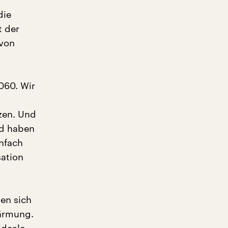
die
t der
 von
060. Wir
zen. Und
nd haben
infach
sation
en sich
wärmung.