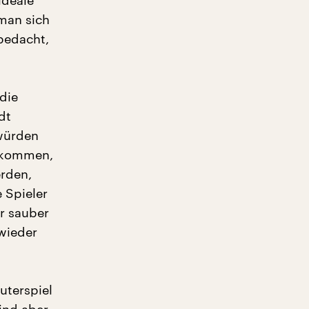
ideale
man sich
 bedacht,
die
dt
 würden
inkommen,
erden,
 Spieler
r sauber
wieder
uterspiel