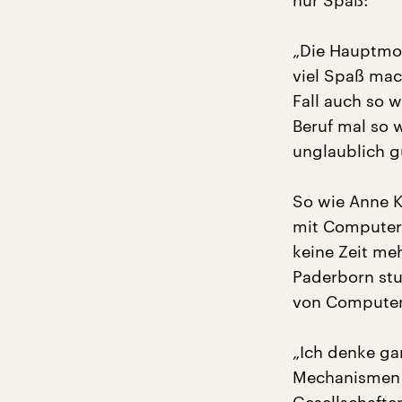
nur Spaß:
„Die Hauptmot
viel Spaß mac
Fall auch so w
Beruf mal so w
unglaublich g
So wie Anne Kr
mit Computers
keine Zeit meh
Paderborn stu
von Computers
„Ich denke ga
Mechanismen k