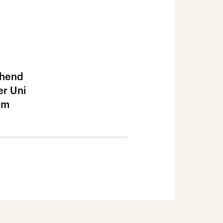
chend
er Uni
um