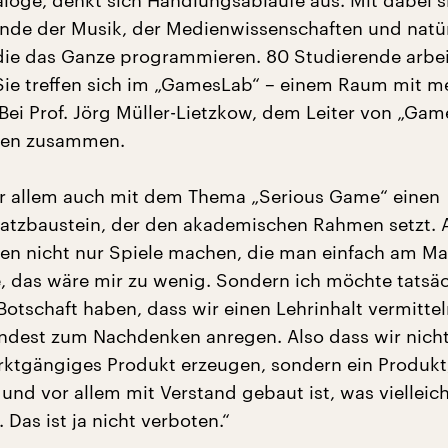
ialoge, denkt sich Handlungsabläufe aus. Mit dabei s
nde der Musik, der Medienwissenschaften und natür
 die das Ganze programmieren. 80 Studierende arbe
Sie treffen sich im „GamesLab“ – einem Raum mit me
Bei Prof. Jörg Müller-Lietzkow, dem Leiter von „Gam
äden zusammen.
r allem auch mit dem Thema „Serious Game“ einen
atzbaustein, der den akademischen Rahmen setzt. 
llen nicht nur Spiele machen, die man einfach am Ma
, das wäre mir zu wenig. Sondern ich möchte tatsäc
Botschaft haben, dass wir einen Lehrinhalt vermittel
ndest zum Nachdenken anregen. Also dass wir nicht
rktgängiges Produkt erzeugen, sondern ein Produkt
und vor allem mit Verstand gebaut ist, was vielleic
. Das ist ja nicht verboten.“