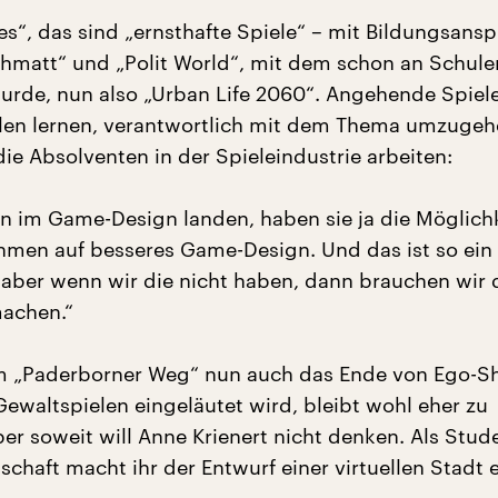
s“, das sind „ernsthafte Spiele“ – mit Bildungsansp
matt“ und „Polit World“, mit dem schon an Schule
wurde, nun also „Urban Life 2060“. Angehende Spiel
llen lernen, verantwortlich mit dem Thema umzugeh
ie Absolventen in der Spieleindustrie arbeiten:
n im Game-Design landen, haben sie ja die Möglich
ehmen auf besseres Game-Design. Und das ist so ein
 aber wenn wir die nicht haben, dann brauchen wir 
machen.“
m „Paderborner Weg“ nun auch das Ende von Ego-S
ewaltspielen eingeläutet wird, bleibt wohl eher zu
er soweit will Anne Krienert nicht denken. Als Stud
chaft macht ihr der Entwurf einer virtuellen Stadt 