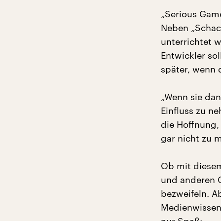
„Serious Game
Neben „Schach
unterrichtet 
Entwickler so
später, wenn d
„Wenn sie dan
Einfluss zu n
die Hoffnung,
gar nicht zu 
Ob mit diese
und anderen G
bezweifeln. Ab
Medienwissens