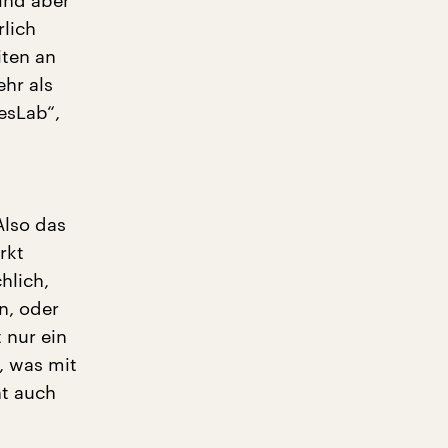
ind aber
lich
iten an
hr als
esLab“,
Also das
rkt
hlich,
n, oder
 nur ein
, was mit
ht auch