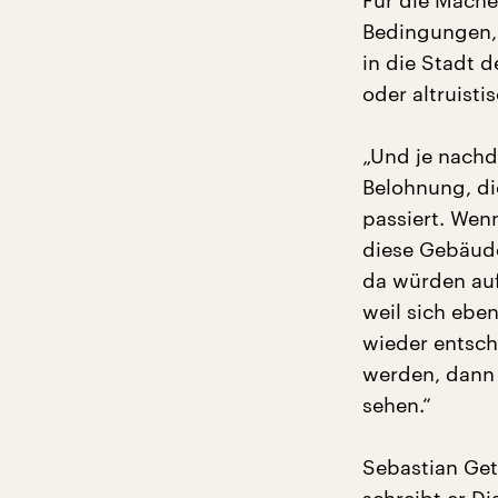
Für die Mache
Bedingungen, 
in die Stadt 
oder altruist
„Und je nachd
Belohnung, di
passiert. Wenn
diese Gebäude
da würden auf
weil sich ebe
wieder entsch
werden, dann 
sehen.“
Sebastian Get