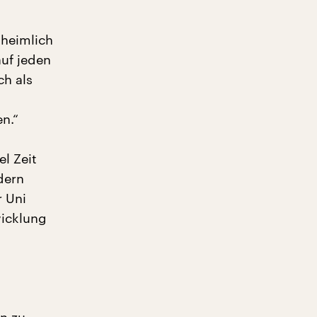
nheimlich
auf jeden
ch als
n.“
el Zeit
dern
r Uni
wicklung