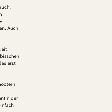
ruch.
n
e-
en. Auch
keit
 bisschen
das erst
hootern
entin der
einfach