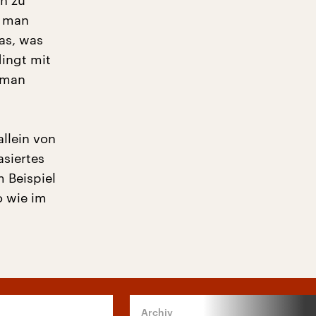
in zu
n man
das, was
dingt mit
e man
allein von
asiertes
m Beispiel
o wie im