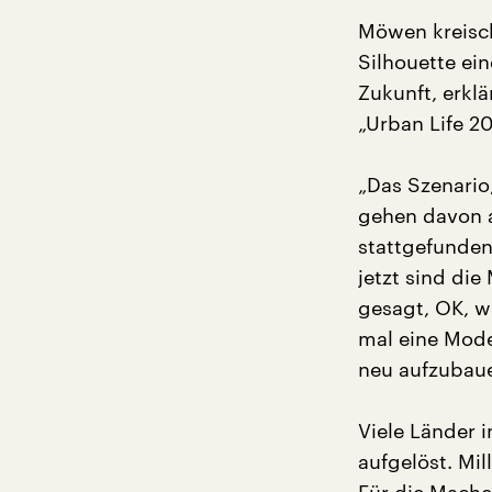
Möwen kreisch
Silhouette ein
Zukunft, erkl
„Urban Life 20
„Das Szenario,
gehen davon a
stattgefunden
jetzt sind di
gesagt, OK, w
mal eine Model
neu aufzubaue
Viele Länder 
aufgelöst. Mi