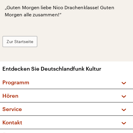
„Guten Morgen liebe Nico Drachenklasse! Guten
Morgen alle zusammen!“
Zur Startseite
Entdecken Sie Deutschlandfunk Kultur
Programm
Vorschau und Rückschau
Hören
Sendungen und Podcasts
Livestream
Service
Musikliste
Frequenzen (UKW + DAB+)
FAQ
Kontakt
Kakadu – Das Kinderprogramm
Apps
Archiv