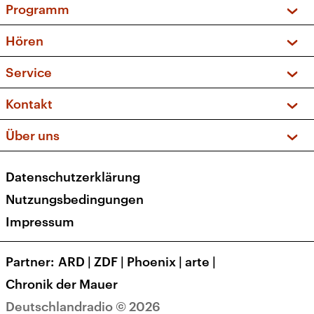
Programm
Vorschau und Rückschau
Hören
Sendungen und Podcasts
Livestream
Service
Musikliste
Frequenzen (UKW + DAB+)
FAQ
Kontakt
Kakadu – Das Kinderprogramm
Apps
Archiv
Hörerservice
Über uns
Newsletter
Social Media
Deutschlandradio
RSS
Datenschutzerklärung
Presse
Veranstaltungen
Nutzungsbedingungen
Karriere
Impressum
Transparenz
Korrekturen und Richtigstellungen
Partner
ARD
|
ZDF
|
Phoenix
|
arte
|
Barrierefreiheit
Chronik der Mauer
Deutschlandradio © 2026