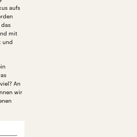
kus aufs
erden
 das
nd mit
t und
in
was
viel? An
nnen wir
denen