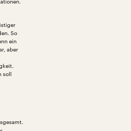
ationen.
istiger
den. So
enn ein
r, aber
gkeit.
 soll
insgesamt.
y