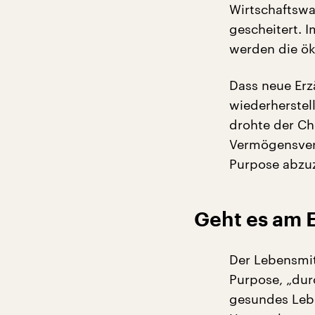
Wirtschaftswa
gescheitert. 
werden die ök
Dass neue Er
wiederherstell
drohte der Ch
Vermögensver
Purpose abzuz
Geht es am 
Der Lebensmit
Purpose, „dur
gesundes Lebe