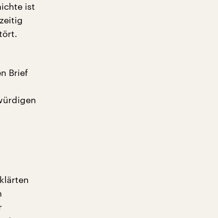
chte ist
zeitig
ört.
n Brief
würdigen
klärten
n
r