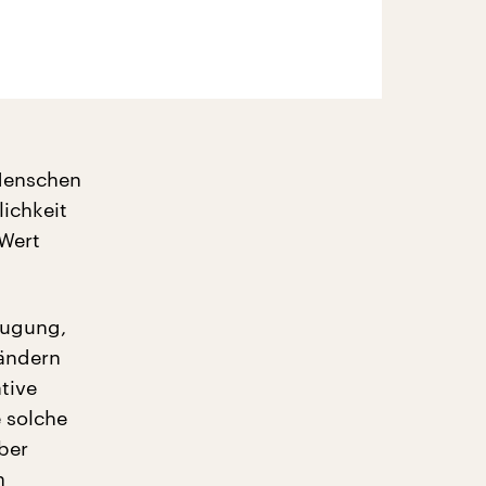
 Menschen
ichkeit
 Wert
eugung,
Ländern
tive
 solche
ber
h