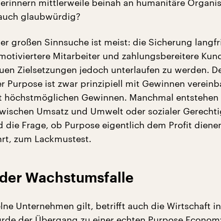
rinnern mittlerweile beinah an humanitäre Organis
 auch glaubwürdig?
er großen Sinnsuche ist meist: die Sicherung langfr
 motiviertere Mitarbeiter und zahlungsbereitere Kun
uen Zielsetzungen jedoch unterlaufen zu werden. D
 Purpose ist zwar prinzipiell mit Gewinnen vereinba
it höchstmöglichen Gewinnen. Manchmal entstehen
 zwischen Umsatz und Umwelt oder sozialer Gerechti
 die Frage, ob Purpose eigentlich dem Profit dienen
rt, zum Lackmustest.
 der Wachstumsfalle
lne Unternehmen gilt, betrifft auch die Wirtschaft 
ürde der Übergang zu einer echten Purpose Econom