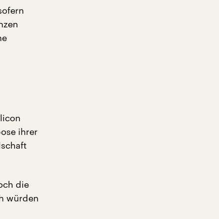
sofern
nzen
ne
licon
ose ihrer
lschaft
och die
ch würden