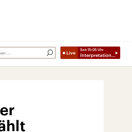
Seit
15:05
Uhr
Live
Interpretationen
rer
ählt