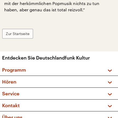
mit der herkömmlichen Popmusik nichts zu tun
haben, aber genau das ist total reizvoll.“
Zur Startseite
Entdecken Sie Deutschlandfunk Kultur
Programm
Vorschau und Rückschau
Hören
Sendungen und Podcasts
Livestream
Service
Musikliste
Frequenzen (UKW + DAB+)
FAQ
Kontakt
Kakadu – Das Kinderprogramm
Apps
Archiv
Hörerservice
Über uns