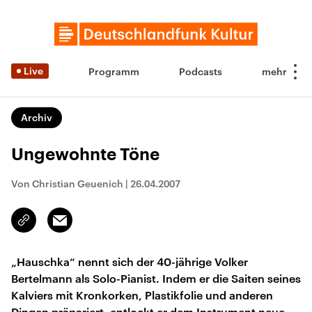
Live
Programm
Podcasts
Archiv
Ungewohnte Töne
Von Christian Geuenich
|
26.04.2007
Email
Link
kopieren/teilen
„Hauschka“ nennt sich der 40-jährige Volker
Bertelmann als Solo-Pianist. Indem er die Saiten seines
Kalviers mit Kronkorken, Plastikfolie und anderen
Dingen präpariert, entlockt er dem Instrument neue