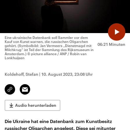
Eine ukrainische Datenbank soll Sammler vor dem
Kauf von Kunst warnen, die russischen Oligarchen
06:21 Minuten
gehört. (Symbolbild: Jan Vermeers „Dienstmagd mit
Milchkrug“ ist Teil der Sammlung des Rijksmuseum in
Amsterdam.)
© picture alliance / ANP / Robin van
Lonkhuijsen
Koldehoff, Stefan
|
10. August 2023, 23:08 Uhr
Email
Link
kopieren/teilen
Audio herunterladen
Die Ukraine hat eine Datenbank zum Kunstbesitz
russischer Oligarchen angelegt. Diese sei mitunter