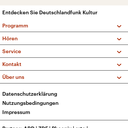
Entdecken Sie Deutschlandfunk Kultur
Programm
Vorschau und Rückschau
Hören
Sendungen und Podcasts
Livestream
Service
Musikliste
Frequenzen (UKW + DAB+)
FAQ
Kontakt
Kakadu – Das Kinderprogramm
Apps
Archiv
Hörerservice
Über uns
Newsletter
Social Media
Deutschlandradio
RSS
Datenschutzerklärung
Presse
Veranstaltungen
Nutzungsbedingungen
Karriere
Impressum
Transparenz
Korrekturen und Richtigstellungen