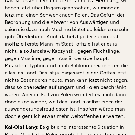
Das ist unser Thema heute in Tacheles. Herr Lang, wir
haben jetzt über Ungarn gesprochen, wir machen
jetzt mal einen Schwenk nach Polen. Das Gefühl der
Bedrohung und die Abwehr von Auswärtigen und
seien sie dazu noch Muslime bietet da leider eine sehr
gute Überleitung. Auch da hetzt ja der zumindest
inoffiziell erste Mann im Staat, offiziell ist er es ja
nicht, also Jarosław Kaczynski, gegen Flüchtlinge,
gegen Muslime, gegen Ausländer überhaupt.
Parasiten, Typhus und noch Schlimmeres bringen die
alles ins Land. Das ist ja insgesamt leider Gottes jetzt
nichts Besonderes heute, man kann jetzt nicht sagen,
dass solche Reden auf Ungarn und Polen beschränkt
wären. Aber im Fall von Polen wundert es mich dann
doch auch wieder, weil das Land ja selbst eines der
auswanderungsfreudigsten ist. Insofern würde man
doch eigentlich etwas mehr Weltoffenheit erwarten.
Es gibt eine interessante Situation in
Kai-Olaf Lang:
Polen. Man hat in Polen geschätzt – mindestens eine