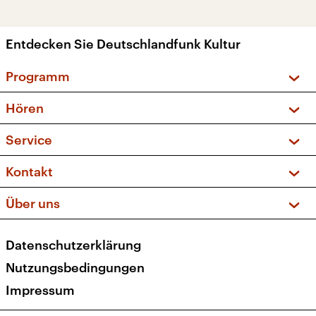
Entdecken Sie Deutschlandfunk Kultur
Programm
Vorschau und Rückschau
Hören
Sendungen und Podcasts
Livestream
Service
Musikliste
Frequenzen (UKW + DAB+)
FAQ
Kontakt
Kakadu – Das Kinderprogramm
Apps
Archiv
Hörerservice
Über uns
Newsletter
Social Media
Deutschlandradio
RSS
Datenschutzerklärung
Presse
Veranstaltungen
Nutzungsbedingungen
Karriere
Impressum
Transparenz