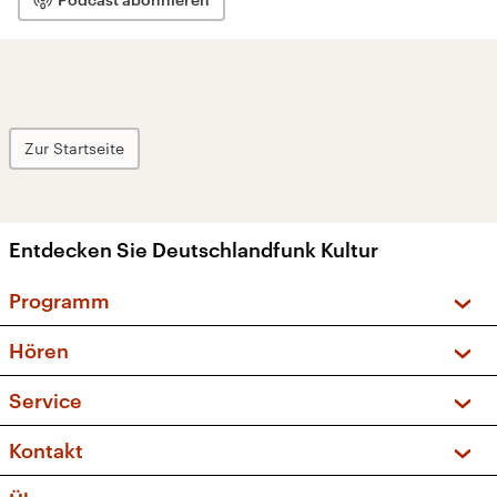
Zur Startseite
Entdecken Sie Deutschlandfunk Kultur
Programm
Vorschau und Rückschau
Hören
Sendungen und Podcasts
Livestream
Service
Musikliste
Frequenzen (UKW + DAB+)
FAQ
Kontakt
Kakadu – Das Kinderprogramm
Apps
Archiv
Hörerservice