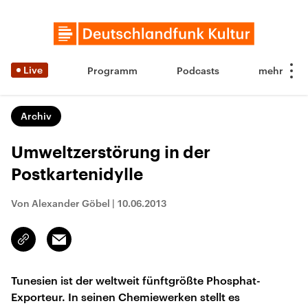
Live
Programm
Podcasts
Archiv
Umweltzerstörung in der
Postkartenidylle
Von Alexander Göbel
|
10.06.2013
Email
Link
kopieren/teilen
Tunesien ist der weltweit fünftgrößte Phosphat-
Exporteur. In seinen Chemiewerken stellt es