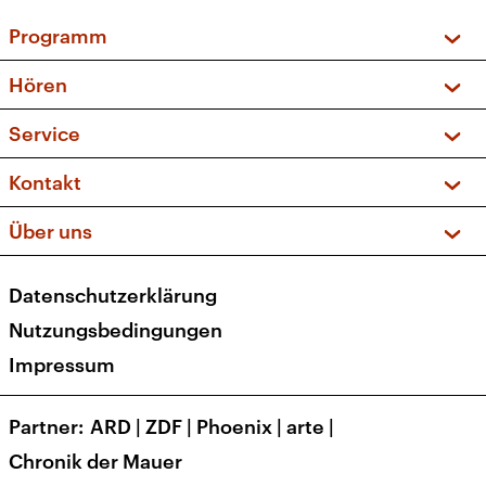
Programm
Vorschau und Rückschau
Hören
Sendungen und Podcasts
Livestream
Service
Musikliste
Frequenzen (UKW + DAB+)
FAQ
Kontakt
Kakadu – Das Kinderprogramm
Apps
Archiv
Hörerservice
Über uns
Newsletter
Social Media
Deutschlandradio
RSS
Datenschutzerklärung
Presse
Veranstaltungen
Nutzungsbedingungen
Karriere
Impressum
Transparenz
Korrekturen und Richtigstellungen
Partner
ARD
|
ZDF
|
Phoenix
|
arte
|
Barrierefreiheit
Chronik der Mauer