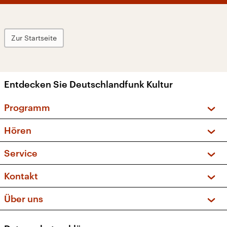
Zur Startseite
Entdecken Sie Deutschlandfunk Kultur
Programm
Vorschau und Rückschau
Hören
Sendungen und Podcasts
Livestream
Service
Musikliste
Frequenzen (UKW + DAB+)
FAQ
Kontakt
Kakadu – Das Kinderprogramm
Apps
Archiv
Hörerservice
Über uns
Newsletter
Social Media
Deutschlandradio
RSS