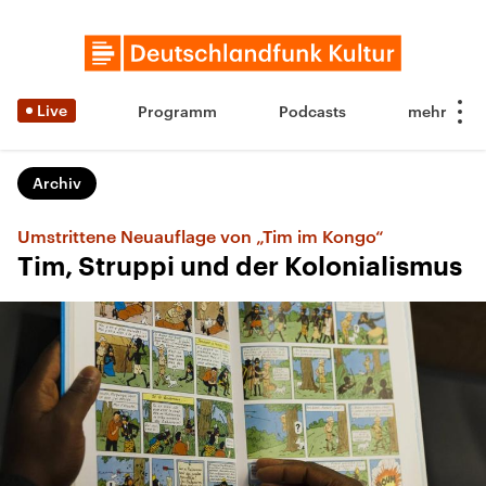
Live
Programm
Podcasts
Archiv
Umstrittene Neuauflage von „Tim im Kongo“
Tim, Struppi und der Kolonialismus