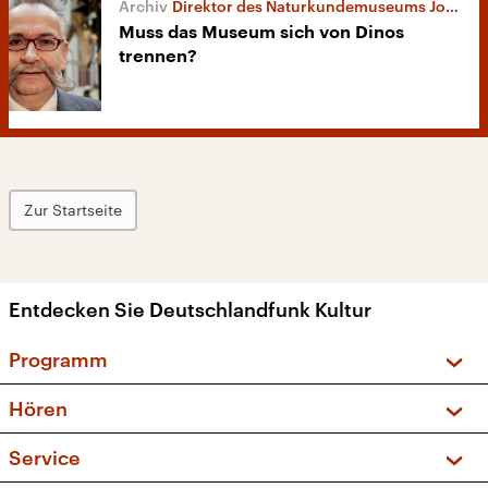
Direktor des Naturkundemuseums Johannes Vogel
Muss das Museum sich von Dinos
trennen?
Zur Startseite
Entdecken Sie Deutschlandfunk Kultur
Programm
Vorschau und Rückschau
Hören
Sendungen und Podcasts
Livestream
Service
Musikliste
Frequenzen (UKW + DAB+)