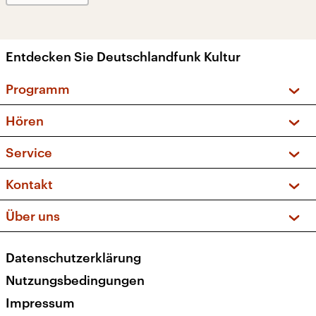
Entdecken Sie Deutschlandfunk Kultur
Programm
Vorschau und Rückschau
Hören
Sendungen und Podcasts
Livestream
Service
Musikliste
Frequenzen (UKW + DAB+)
FAQ
Kontakt
Kakadu – Das Kinderprogramm
Apps
Archiv
Hörerservice
Über uns
Newsletter
Social Media
Deutschlandradio
RSS
Datenschutzerklärung
Presse
Veranstaltungen
Nutzungsbedingungen
Karriere
Impressum
Transparenz