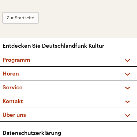
Zur Startseite
Entdecken Sie Deutschlandfunk Kultur
Programm
Vorschau und Rückschau
Hören
Sendungen und Podcasts
Livestream
Service
Musikliste
Frequenzen (UKW + DAB+)
FAQ
Kontakt
Kakadu – Das Kinderprogramm
Apps
Archiv
Hörerservice
Über uns
Newsletter
Social Media
Deutschlandradio
RSS
Datenschutzerklärung
Presse