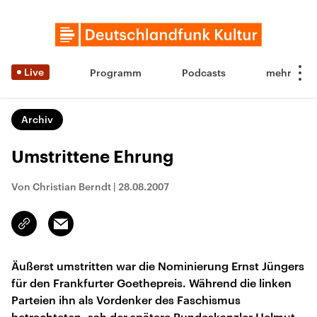
Live
Programm
Podcasts
Archiv
Umstrittene Ehrung
Von Christian Berndt
|
28.08.2007
Email
Link
kopieren/teilen
Äußerst umstritten war die Nominierung Ernst Jüngers
für den Frankfurter Goethepreis. Während die linken
Parteien ihn als Vordenker des Faschismus
betrachteten, sah der spätere Bundeskanzler Helmut