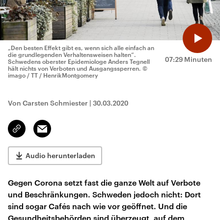
„Den besten Effekt gibt es, wenn sich alle einfach an
die grundlegenden Verhaltensweisen halten“.
07:29 Minuten
Schwedens oberster Epidemiologe Anders Tegnell
hält nichts von Verboten und Ausgangssperren.
©
imago / TT / HenrikMontgomery
Von Carsten Schmiester
|
30.03.2020
Email
Link
kopieren/teilen
Audio herunterladen
Gegen Corona setzt fast die ganze Welt auf Verbote
und Beschränkungen. Schweden jedoch nicht: Dort
sind sogar Cafés nach wie vor geöffnet. Und die
Gesundheitsbehörden sind überzeugt, auf dem