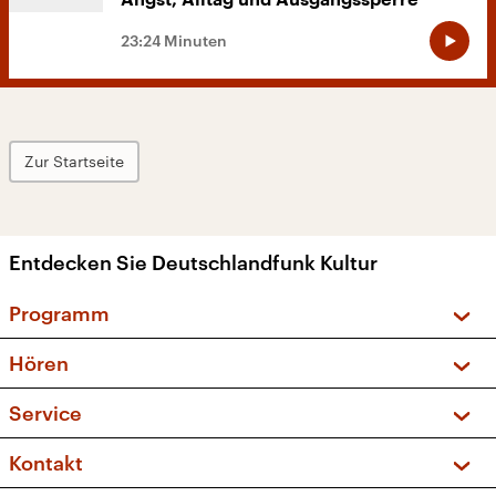
Angst, Alltag und Ausgangssperre
23:24 Minuten
Zur Startseite
Entdecken Sie Deutschlandfunk Kultur
Programm
Vorschau und Rückschau
Hören
Sendungen und Podcasts
Livestream
Service
Musikliste
Frequenzen (UKW + DAB+)
FAQ
Kontakt
Kakadu – Das Kinderprogramm
Apps