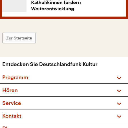
Katholikinnen fordern
Weiterentwicklung
Zur Startseite
Entdecken Sie Deutschlandfunk Kultur
Programm
Vorschau und Rückschau
Hören
Sendungen und Podcasts
Livestream
Service
Musikliste
Frequenzen (UKW + DAB+)
FAQ
Kontakt
Kakadu – Das Kinderprogramm
Apps
Archiv
Hörerservice