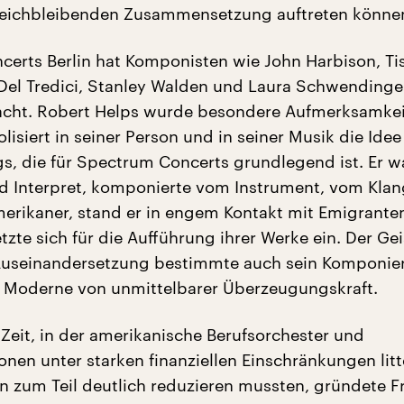
gleichbleibenden Zusammensetzung auftreten könne
erts Berlin hat Komponisten wie John Harbison, Ti
 Del Tredici, Stanley Walden und Laura Schwendinge
ht. Robert Helps wurde besondere Aufmerksamkeit
isiert in seiner Person und in seiner Musik die Idee
s, die für Spectrum Concerts grundlegend ist. Er w
 Interpret, komponierte vom Instrument, vom Klan
erikaner, stand er in engem Kontakt mit Emigrante
zte sich für die Aufführung ihrer Werke ein. Der Gei
Auseinandersetzung bestimmte auch sein Komponier
 Moderne von unmittelbarer Überzeugungskraft.
 Zeit, in der amerikanische Berufsorchester und
ionen unter starken finanziellen Einschränkungen lit
ten zum Teil deutlich reduzieren mussten, gründete F