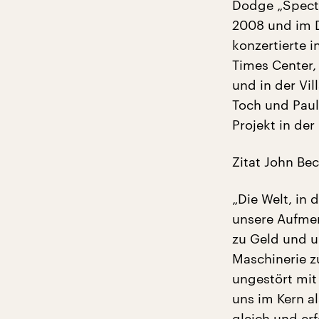
Dodge „Spectr
2008 und im 
konzertierte i
Times Center,
und in der Vi
Toch und Paul
Projekt in de
Zitat John Bec
„Die Welt, in 
unsere Aufmerk
zu Geld und u
Maschinerie z
ungestört mit
uns im Kern 
gleich und er