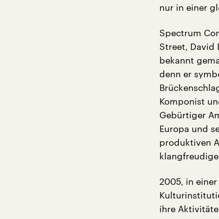
nur in einer 
Spectrum Conc
Street, David
bekannt gemac
denn er symbol
Brückenschlag
Komponist und
Gebürtiger Am
Europa und set
produktiven 
klangfreudige
2005, in einer
Kulturinstitut
ihre Aktivitä