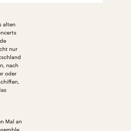
 alten
ncerts
nde
cht nur
utschland
n, nach
er oder
chiffen,
das
en Mal an
Ensemble