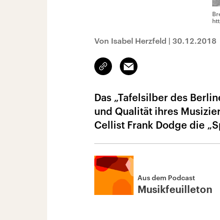
Br
ht
Von Isabel Herzfeld
|
30.12.2018
Link
Email
kopieren/teilen
Das „Tafelsilber des Berli
und Qualität ihres Musizie
Cellist Frank Dodge die „
Aus dem Podcast
Musikfeuilleton