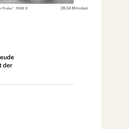
28:34 Minuten
r Probe“, 1988
©
freude
t der