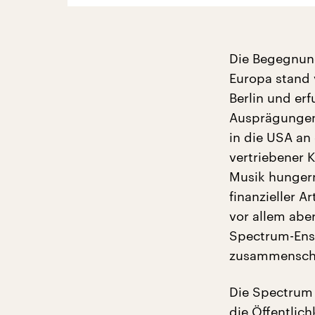
Die Begegnung
Europa stand
Berlin und er
Ausprägungen.
in die USA an
vertriebener 
Musik hungern
finanzieller A
vor allem abe
Spectrum-Ens
zusammensch
Die Spectrum 
die Öffentlich