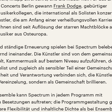
 Concerts Berlin gewann
Frank Dodge
, gebürtiger
sikerkollegen, die international als Solisten konzer
stler, die am Anfang einer verheißungsvollen Karrie
 ihnen sind seit Auflösung der starren Machtblöcke 
siker aus Osteuropa.
nd ständige Erneuerung spielen bei Spectrum bele
ernd ineinander. Die Künstler sind von dem gemein
lt, Kammermusik auf bestem Niveau aufzuführen, d
Solist und zugleich als sensibler Teil einer Gemeinsch
eiheit und Verantwortung verbinden sich, die Künstle
 Vereinzelung, sondern als Gemeinschaft brillieren.
Ensemble kann Spectrum in jedem Programm mit
n Besetzungen auftreten; die Programmgestaltung 
e Flexibilität und inhaltliche Dichte als bei Ensemb