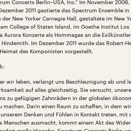
um Concerts Berlin–USA, Inc.“ Im November 2006, 
Dezember 2011 gastierte das Spectrum Ensemble in
n der New Yorker Carnegie Hall, gestaltete im New Y
 am College of Staten Island, im Goethe Institut Los
lla Aurora Konzerte als Hommages an die Exilkünstler
 Hindemith. Im Dezember 2011 wurde das Robert-He
r Heimat des Komponisten vorgestellt.
k:
der wir leben, verlangt uns Beschleunigung ab und l
samkeit auf alles gleichzeitig. Sie versucht, unser
ns zu gefügigen Zahnrädern in der globalen ökono
u machen. Darin einen Raum zu schaffen, in dem wi
 unserem Denken und Fühlen in Kontakt treten, mit
als Menschen ausmacht, kommt einem Akt des Wider
fordert große Hingabe. Spectrum Concerts Berlin ve