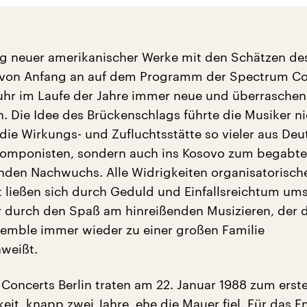
 neuer amerikanischer Werke mit den Schätzen des
 von Anfang an auf dem Programm der Spectrum Co
fuhr im Laufe der Jahre immer neue und überrasche
 Die Idee des Brückenschlags führte die Musiker ni
 die Wirkungs- und Zufluchtsstätte so vieler aus De
Komponisten, sondern auch ins Kosovo zum begabte
den Nachwuchs. Alle Widrigkeiten organisatorisch
rt ließen sich durch Geduld und Einfallsreichtum ums
r durch den Spaß am hinreißenden Musizieren, der 
emble immer wieder zu einer großen Familie
weißt.
Concerts Berlin traten am 22. Januar 1988 zum erst
keit, knapp zwei Jahre, ehe die Mauer fiel. Für das 