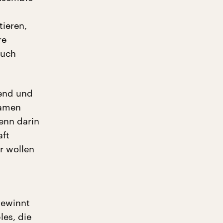
tieren,
re
auch
bend und
samen
enn darin
aft
r wollen
gewinnt
les, die