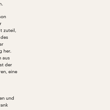
n.
son
r
 zuteil,
 des
ar
g her.
n aus
st der
en, eine
ten und
rank