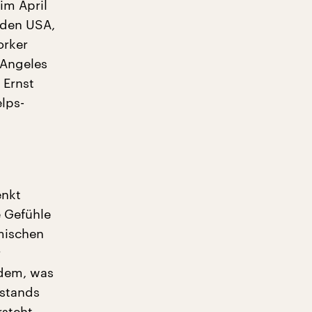
im April
 den USA,
orker
 Angeles
 Ernst
lps-
enkt
e Gefühle
mischen
r
 dem, was
stands
rsteht