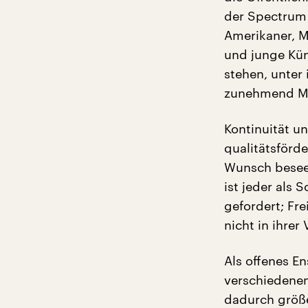
der Spectrum
Amerikaner, Mu
und junge Kün
stehen, unter
zunehmend Mu
Kontinuität u
qualitätsförd
Wunsch besee
ist jeder als 
gefordert; Fr
nicht in ihrer
Als offenes 
verschiedene
dadurch größer