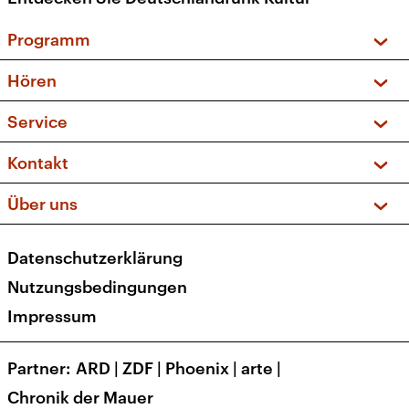
Programm
Vorschau und Rückschau
Hören
Sendungen und Podcasts
Livestream
Service
Musikliste
Frequenzen (UKW + DAB+)
FAQ
Kontakt
Kakadu – Das Kinderprogramm
Apps
Archiv
Hörerservice
Über uns
Newsletter
Social Media
Deutschlandradio
RSS
Datenschutzerklärung
Presse
Veranstaltungen
Nutzungsbedingungen
Karriere
Impressum
Transparenz
Korrekturen und Richtigstellungen
Partner
ARD
|
ZDF
|
Phoenix
|
arte
|
Barrierefreiheit
Chronik der Mauer