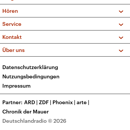
Vorschau und Rückschau
Hören
Sendungen und Podcasts
Livestream
Service
Musikliste
Frequenzen (UKW + DAB+)
FAQ
Kontakt
Kakadu – Das Kinderprogramm
Apps
Archiv
Hörerservice
Über uns
Newsletter
Social Media
Deutschlandradio
RSS
Datenschutzerklärung
Presse
Veranstaltungen
Nutzungsbedingungen
Karriere
Impressum
Transparenz
Korrekturen und Richtigstellungen
Partner
ARD
|
ZDF
|
Phoenix
|
arte
|
Barrierefreiheit
Chronik der Mauer
Deutschlandradio © 2026