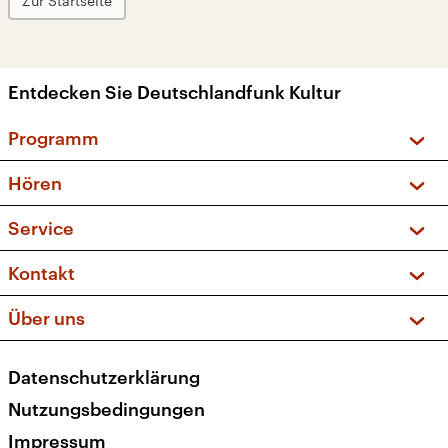
Zur Startseite
Entdecken Sie Deutschlandfunk Kultur
Programm
Vorschau und Rückschau
Hören
Sendungen und Podcasts
Livestream
Service
Musikliste
Frequenzen (UKW + DAB+)
FAQ
Kontakt
Kakadu – Das Kinderprogramm
Apps
Archiv
Hörerservice
Über uns
Newsletter
Social Media
Deutschlandradio
RSS
Datenschutzerklärung
Presse
Veranstaltungen
Nutzungsbedingungen
Karriere
Impressum