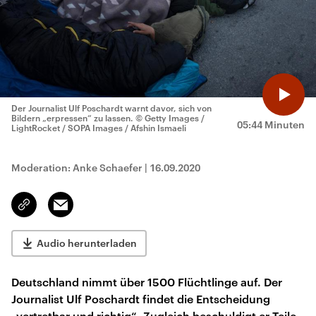
Der Journalist Ulf Poschardt warnt davor, sich von
Bildern „erpressen“ zu lassen.
© Getty Images /
05:44 Minuten
LightRocket / SOPA Images / Afshin Ismaeli
Moderation: Anke Schaefer
|
16.09.2020
Email
Link
kopieren/teilen
Audio herunterladen
Deutschland nimmt über 1500 Flüchtlinge auf. Der
Journalist Ulf Poschardt findet die Entscheidung
„vertretbar und richtig“. Zugleich beschuldigt er Teile