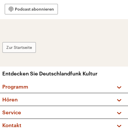
Podcast abonnieren
Zur Startseite
Entdecken Sie Deutschlandfunk Kultur
Programm
Vorschau und Rückschau
Hören
Sendungen und Podcasts
Livestream
Service
Musikliste
Frequenzen (UKW + DAB+)
FAQ
Kontakt
Kakadu – Das Kinderprogramm