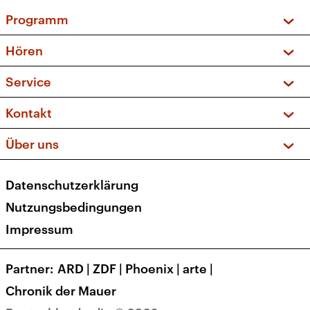
Programm
Vorschau und Rückschau
Hören
Sendungen und Podcasts
Livestream
Service
Musikliste
Frequenzen (UKW + DAB+)
FAQ
Kontakt
Kakadu – Das Kinderprogramm
Apps
Archiv
Hörerservice
Über uns
Newsletter
Social Media
Deutschlandradio
RSS
Datenschutzerklärung
Presse
Veranstaltungen
Nutzungsbedingungen
Karriere
Impressum
Transparenz
Korrekturen und Richtigstellungen
Partner
ARD
|
ZDF
|
Phoenix
|
arte
|
Barrierefreiheit
Chronik der Mauer